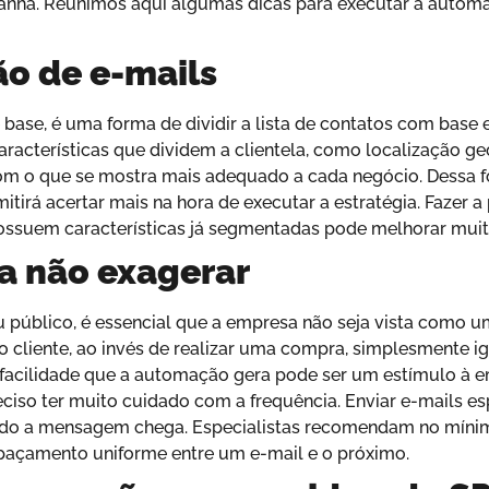
panha. Reunimos aqui algumas dicas para executar a automa
o de e-mails
e, é uma forma de dividir a lista de contatos com base e
acterísticas que dividem a clientela, como localização geog
com o que se mostra mais adequado a cada negócio. Dessa fo
tirá acertar mais na hora de executar a estratégia. Fazer 
ossuem características já segmentadas pode melhorar muit
a não exagerar
 público, é essencial que a empresa não seja vista como
 o cliente, ao invés de realizar uma compra, simplesmente
acilidade que a automação gera pode ser um estímulo à em
reciso ter muito cuidado com a frequência. Enviar e-mails
ndo a mensagem chega. Especialistas recomendam no míni
spaçamento uniforme entre um e-mail e o próximo.