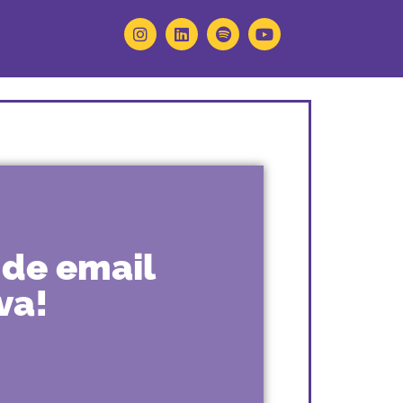
 de email
va!