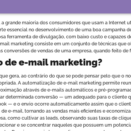
 grande maioria dos consumidores que usam a Internet ut
rte essencial no desenvolvimento de uma boa campanha de
sa ferramenta de divulgação, com baixo custo e capazes de
-mail marketing consiste em um conjunto de técnicas que o
as conversões de vendas de uma empresa, quando feito de
 de e-mail marketing?
ue gera, ao contrário do que se pode pensar pelo que o 
opriada. A automatização de e-mail marketing permite reuni
proximação através de e-mails automáticos e pré-program
izar determinada conversão — um adequado para o cliente q
k — e o envio ocorre automaticamente assim que o cliente
 de e-mail, tornando as vendas mais eficientes e economiz
esa, como cultivar as leads, observando suas taxas de cl
lecionar e se concentrar naqueles que possuem um potenci