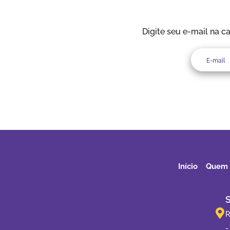
Digite seu e-mail na c
Início
Quem
R
-