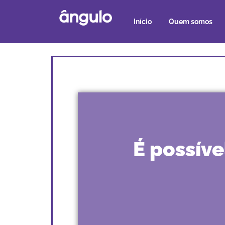
Início
Quem somos
É possív