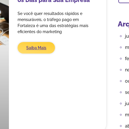
os Dias para Sua Empresa
Se você quer resultados rápidos e
mensuráveis, o tráfego pago em
Ar
Fortaleza é uma das estratégias mais
eficientes do marketing
j
m
Saiba Mais
f
n
o
s
j
m
a