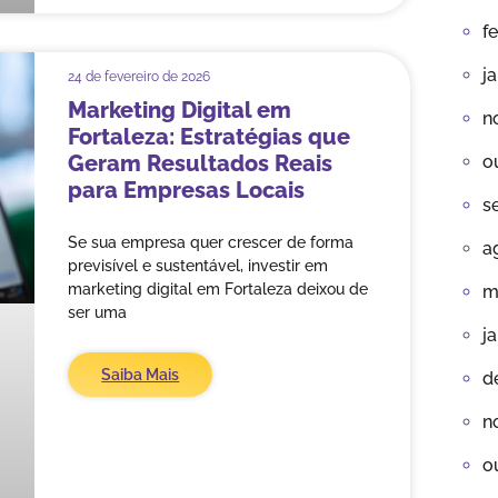
f
j
24 de fevereiro de 2026
Marketing Digital em
n
Fortaleza: Estratégias que
Geram Resultados Reais
o
para Empresas Locais
s
Se sua empresa quer crescer de forma
a
previsível e sustentável, investir em
marketing digital em Fortaleza deixou de
m
ser uma
j
Saiba Mais
d
n
o