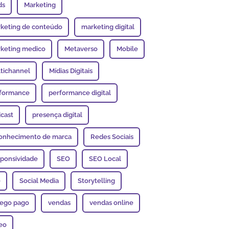
ds
Marketing
keting de conteúdo
marketing digital
keting medico
Metaverso
Mobile
tichannel
Mídias Digitais
formance
performance digital
cast
presença digital
onhecimento de marca
Redes Sociais
ponsividade
SEO
SEO Local
e
Social Media
Storytelling
fego pago
vendas
vendas online
eo