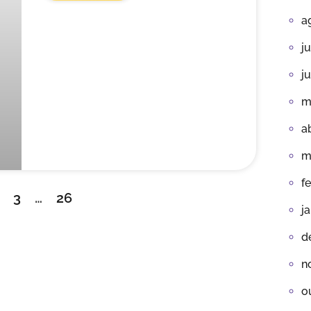
a
j
j
m
a
m
f
3
…
26
j
d
n
o