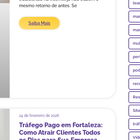
lea
mesmo retorno de antes. Se
mar
Saiba Mais
mar
mul
per
pod
rec
Res
Sit
24 de fevereiro de 2026
Tráfego Pago em Fortaleza:
trá
Como Atrair Clientes Todos
Víd