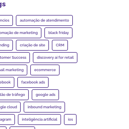
gs
ncios
automação de atendimento
omação de marketing
black friday
nding
criação de site
CRM
tomer Success
discovery ai for retail
ail marketing
ecommerce
ebook
facebook ads
tão de tráfego
google ads
gle cloud
inbound marketing
tagram
inteligência artificial
ios