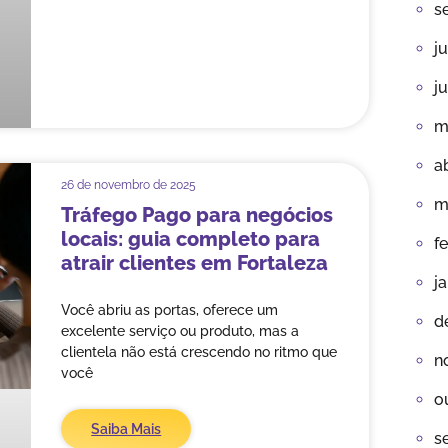
s
j
j
m
a
26 de novembro de 2025
m
Tráfego Pago para negócios
locais: guia completo para
f
atrair clientes em Fortaleza
j
Você abriu as portas, oferece um
d
excelente serviço ou produto, mas a
clientela não está crescendo no ritmo que
n
você
o
Saiba Mais
s