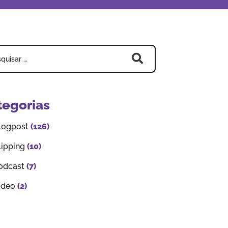
tegorias
logpost
(126)
lipping
(10)
odcast
(7)
ídeo
(2)