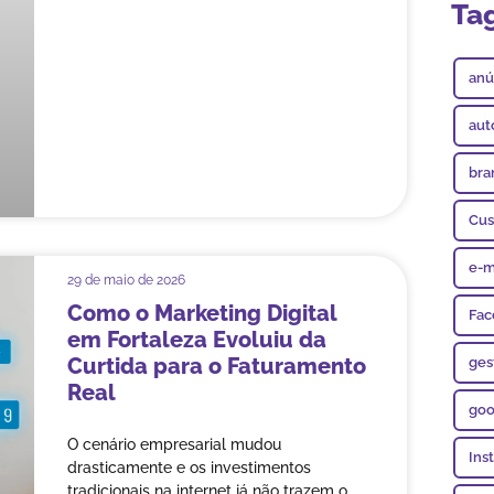
Ta
anú
aut
bra
Cus
e-m
29 de maio de 2026
Como o Marketing Digital
Fac
em Fortaleza Evoluiu da
Curtida para o Faturamento
ges
Real
goo
O cenário empresarial mudou
Ins
drasticamente e os investimentos
tradicionais na internet já não trazem o