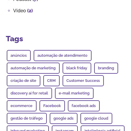
Vídeo
(2)
Tags
anúncios
automação de atendimento
automação de marketing
black friday
branding
criação de site
CRM
Customer Success
discovery ai for retail
e-mail marketing
ecommerce
Facebook
facebook ads
gestão de tráfego
google ads
google cloud
inbound marketing
Instagram
inteligência artificial