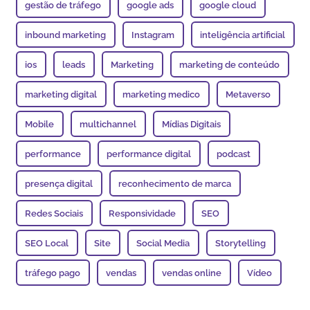
gestão de tráfego
google ads
google cloud
inbound marketing
Instagram
inteligência artificial
ios
leads
Marketing
marketing de conteúdo
marketing digital
marketing medico
Metaverso
Mobile
multichannel
Mídias Digitais
performance
performance digital
podcast
presença digital
reconhecimento de marca
Redes Sociais
Responsividade
SEO
SEO Local
Site
Social Media
Storytelling
tráfego pago
vendas
vendas online
Vídeo