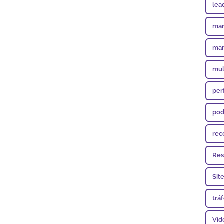
lea
mar
mar
mul
per
pod
rec
Res
Sit
trá
Víd