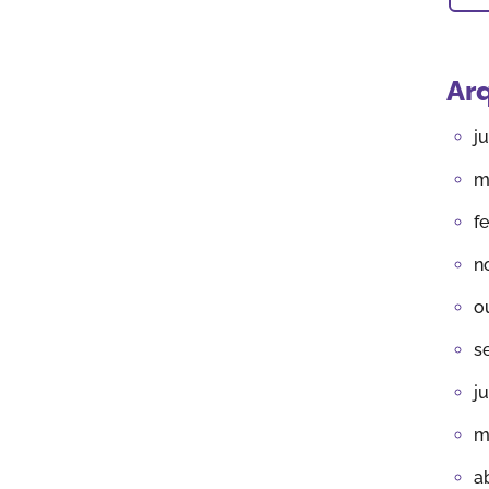
Ar
j
m
f
n
o
s
j
m
a