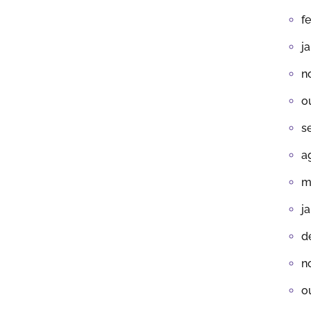
f
j
n
o
s
a
m
j
d
n
o