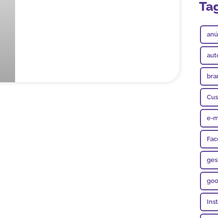
Ta
anú
aut
bra
Cus
e-m
Fac
ges
goo
Ins