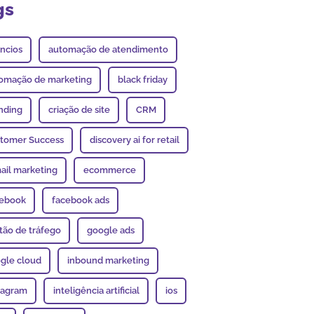
gs
ncios
automação de atendimento
omação de marketing
black friday
nding
criação de site
CRM
tomer Success
discovery ai for retail
ail marketing
ecommerce
ebook
facebook ads
tão de tráfego
google ads
gle cloud
inbound marketing
tagram
inteligência artificial
ios