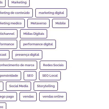
ds
Marketing
keting de conteúdo
marketing digital
keting medico
Metaverso
Mobile
tichannel
Mídias Digitais
formance
performance digital
cast
presença digital
onhecimento de marca
Redes Sociais
ponsividade
SEO
SEO Local
e
Social Media
Storytelling
fego pago
vendas
vendas online
eo