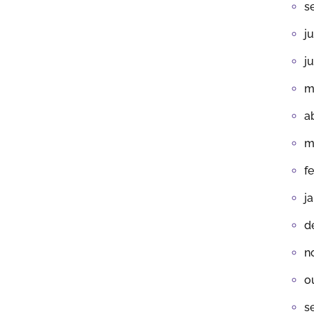
s
j
j
m
a
m
f
j
d
n
o
s