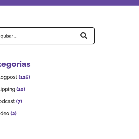
tegorias
logpost
(126)
lipping
(10)
odcast
(7)
ídeo
(2)