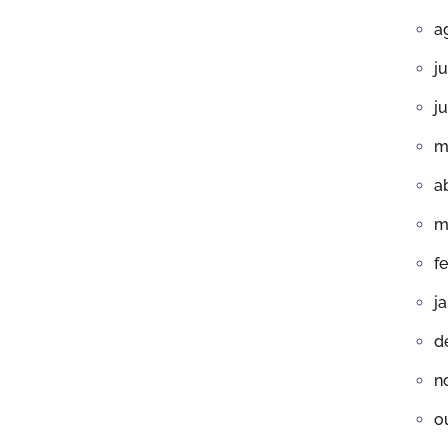
a
j
j
m
a
m
f
j
d
n
o