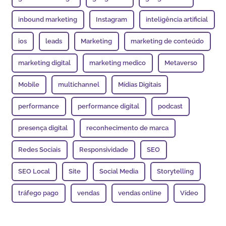
inbound marketing
Instagram
inteligência artificial
ios
leads
Marketing
marketing de conteúdo
marketing digital
marketing medico
Metaverso
Mobile
multichannel
Mídias Digitais
performance
performance digital
podcast
presença digital
reconhecimento de marca
Redes Sociais
Responsividade
SEO
SEO Local
Site
Social Media
Storytelling
tráfego pago
vendas
vendas online
Vídeo