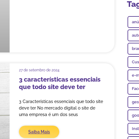
Ta
anú
aut
bra
Cus
27 de setembro de 2024
e-m
3 características essenciais
que todo site deve ter
Fac
3 Características essenciais que todo site
ges
deve ter No mercado digital o site de
uma empresa é um dos seus
goo
Ins
Saiba Mais