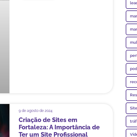
lea
mar
mar
mul
per
pod
rec
Res
Sit
9 de agosto de 2024
Criação de Sites em
trá
Fortaleza: A Importância de
Ter um Site Profissional
Víd