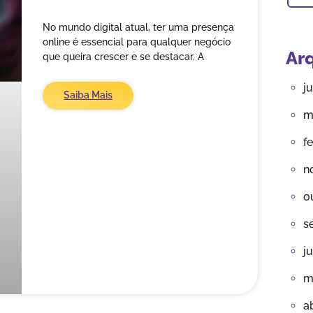
No mundo digital atual, ter uma presença
online é essencial para qualquer negócio
Ar
que queira crescer e se destacar. A
j
Saiba Mais
m
f
n
o
s
j
m
a