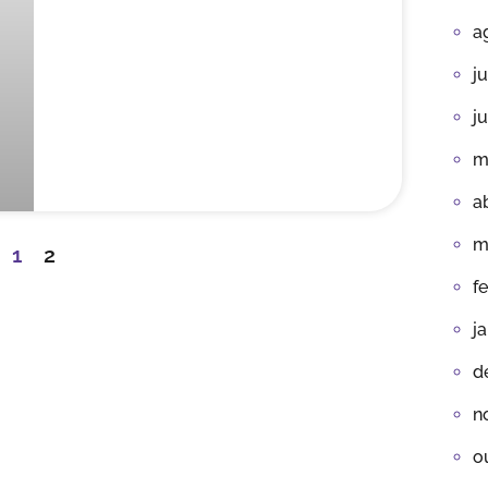
a
j
j
m
a
m
1
2
f
j
d
n
o