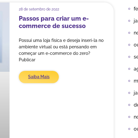
f
28 de setembro de 2022
Passos para criar um e-
j
commerce de sucesso
n
Possui uma loja física e deseja inseri-la no
o
ambiente virtual ou está pensando em
começar um e-commerce do zero?
s
Publicar
a
Saiba Mais
m
j
d
n
o