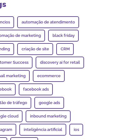
gs
ncios
automação de atendimento
omação de marketing
black friday
nding
criação de site
CRM
tomer Success
discovery ai for retail
ail marketing
ecommerce
ebook
facebook ads
tão de tráfego
google ads
gle cloud
inbound marketing
tagram
inteligência artificial
ios