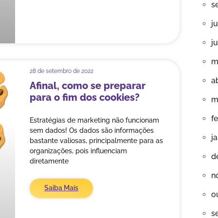
s
j
j
m
28 de setembro de 2022
a
Afinal, como se preparar
para o fim dos cookies?
m
f
Estratégias de marketing não funcionam
sem dados! Os dados são informações
j
bastante valiosas, principalmente para as
organizações, pois influenciam
d
diretamente
n
Saiba Mais
o
s