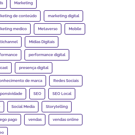
ds
Marketing
keting de conteúdo
marketing digital
keting medico
Metaverso
Mobile
tichannel
Mídias Digitais
formance
performance digital
cast
presença digital
onhecimento de marca
Redes Sociais
ponsividade
SEO
SEO Local
e
Social Media
Storytelling
fego pago
vendas
vendas online
eo