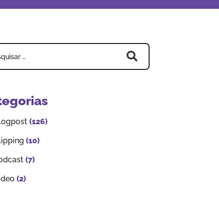
tegorias
logpost
(126)
lipping
(10)
odcast
(7)
ídeo
(2)