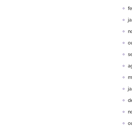
f
j
n
o
s
a
m
j
d
n
o