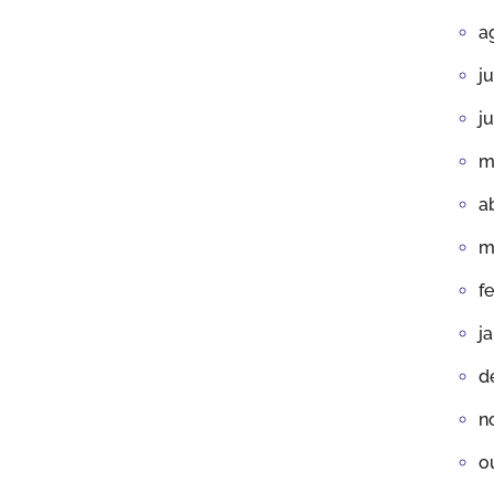
a
j
j
m
a
m
f
j
d
n
o