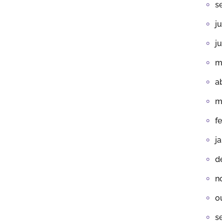
s
j
j
m
a
m
f
j
d
n
o
s