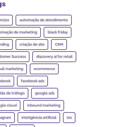
gs
ncios
automação de atendimento
omação de marketing
black friday
nding
criação de site
CRM
tomer Success
discovery ai for retail
ail marketing
ecommerce
ebook
facebook ads
tão de tráfego
google ads
gle cloud
inbound marketing
tagram
inteligência artificial
ios