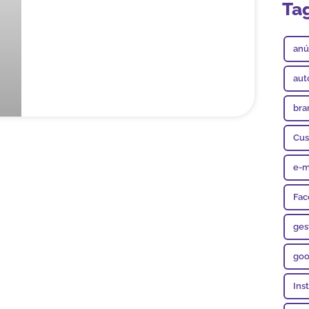
Ta
anú
aut
bra
Cus
e-m
Fac
ges
goo
Ins