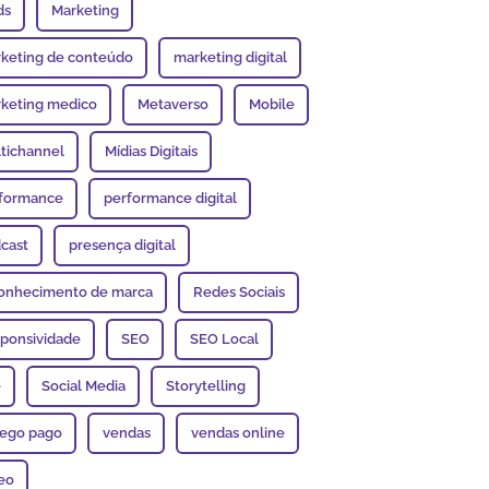
ds
Marketing
keting de conteúdo
marketing digital
keting medico
Metaverso
Mobile
tichannel
Mídias Digitais
formance
performance digital
cast
presença digital
onhecimento de marca
Redes Sociais
ponsividade
SEO
SEO Local
e
Social Media
Storytelling
fego pago
vendas
vendas online
eo