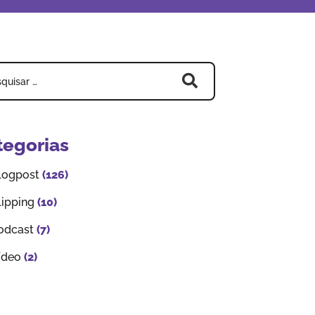
tegorias
logpost
(126)
lipping
(10)
odcast
(7)
ídeo
(2)