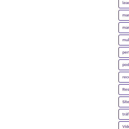
lea
mar
mar
mul
per
pod
rec
Res
Sit
trá
Víd