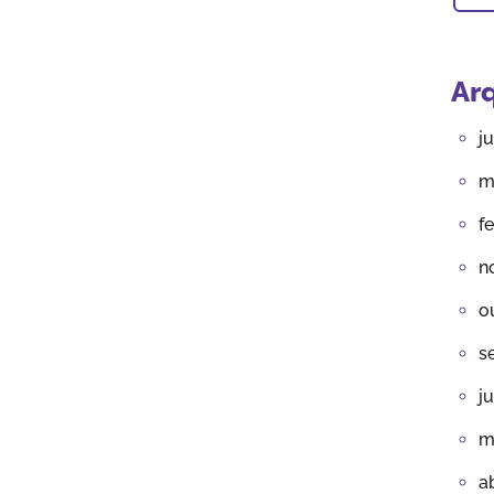
Ar
j
m
f
n
o
s
j
m
a