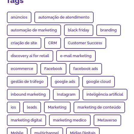
Tags
anúncios
automação de atendimento
automação de marketing
black friday
branding
criação de site
CRM
Customer Success
discovery ai for retail
e-mail marketing
ecommerce
Facebook
facebook ads
gestão de tráfego
google ads
google cloud
inbound marketing
Instagram
inteligência artificial
ios
leads
Marketing
marketing de conteúdo
marketing digital
marketing medico
Metaverso
Mobile
multichannel
Mídias Digitais