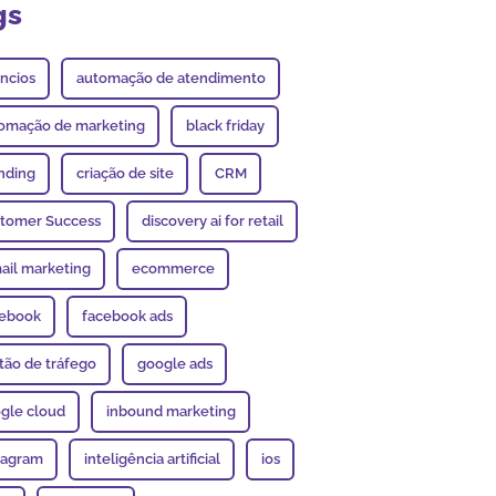
gs
ncios
automação de atendimento
omação de marketing
black friday
nding
criação de site
CRM
tomer Success
discovery ai for retail
ail marketing
ecommerce
ebook
facebook ads
tão de tráfego
google ads
gle cloud
inbound marketing
tagram
inteligência artificial
ios