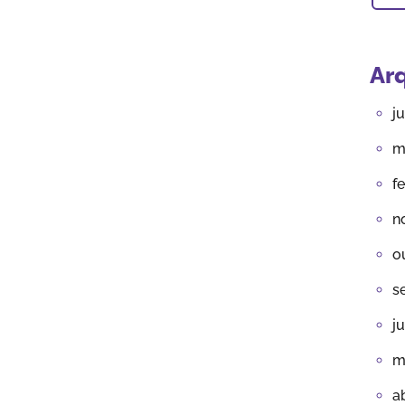
Ar
j
m
f
n
o
s
j
m
a